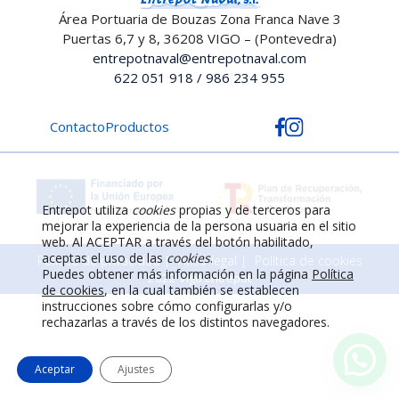
Área Portuaria de Bouzas Zona Franca Nave 3
Puertas 6,7 y 8, 36208 VIGO – (Pontevedra)
entrepotnaval@entrepotnaval.com
622 051 918 / 986 234 955
Contacto
Productos
Entrepot utiliza
cookies
propias y de terceros para
mejorar la experiencia de la persona usuaria en el sitio
web. Al ACEPTAR a través del botón habilitado,
aceptas el uso de las
cookies
.
Política de privacidad
Aviso legal
Política de cookies
Puedes obtener más información en la página
Política
2022 Vigo Entrepot
de cookies
, en la cual también se establecen
instrucciones sobre cómo configurarlas y/o
rechazarlas a través de los distintos navegadores.
Aceptar
Ajustes